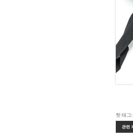
핫 태그: 
관련