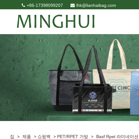
+86-17398099207
lhk@lianhaibag.com
집
>
제품
>
쇼핑백
>
PET/RPET 가방
>
Basf Rpet 라미네이