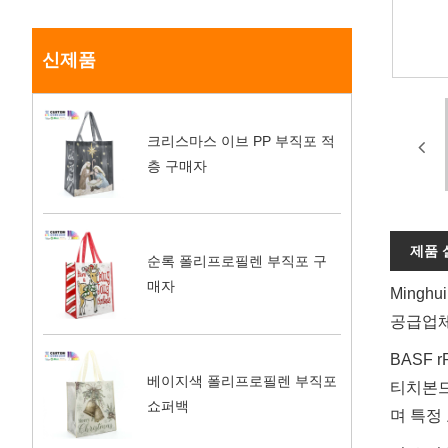
신제품
크리스마스 이브 PP 부직포 적
층 구매자
제품 
순록 폴리프로필렌 부직포 구
매자
Mingh
공급업체
BASF 
베이지색 폴리프로필렌 부직포
티치본드
쇼퍼백
며 특정