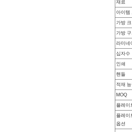
재료
아이템
가방 
가방 
라미네
십자수
인쇄
핸들
적재 
MOQ
플레이
플레이
옵션