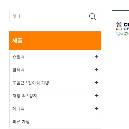
제품
쇼핑백
쿨러백
조임끈 / 접이식 가방
저장 백 / 상자
메쉬백
의류 가방