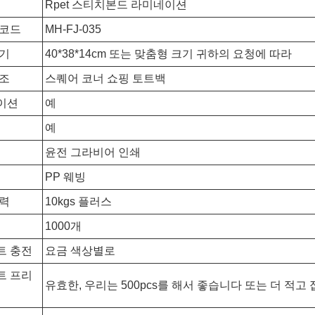
Rpet 스티치본드 라미네이션
 코드
MH-FJ-035
크기
40*38*14cm 또는 맞춤형 크기 귀하의 요청에 따라
구조
스퀘어 코너 쇼핑 토트백
이션
예
예
윤전 그라비어 인쇄
PP 웨빙
능력
10kgs 플러스
1000개
트 충전
요금 색상별로
트 프리
유효한, 우리는 500pcs를 해서 좋습니다 또는 더 적