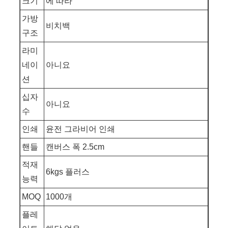
크기
에 따라
가방
비치백
구조
라미
네이
아니요
션
십자
아니요
수
인쇄
윤전 그라비어 인쇄
핸들
캔버스 폭 2.5cm
적재
6kgs 플러스
능력
MOQ
1000개
플레