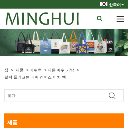
한국어
집
>
제품
>
메쉬백
>
다른 메쉬 가방
>
블랙 폴리코튼 메쉬 캔버스 비치 백
제품