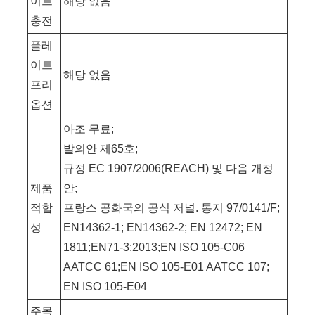
이트
해당 없음
충전
플레
이트
해당 없음
프리
옵션
아조 무료;
발의안 제65호;
규정 EC 1907/2006(REACH) 및 다음 개정
제품
안;
적합
프랑스 공화국의 공식 저널. 통지 97/0141/F;
성
EN14362-1; EN14362-2; EN 12472; EN
1811;EN71-3:2013;EN ISO 105-C06
AATCC 61;EN ISO 105-E01 AATCC 107;
EN ISO 105-E04
주목