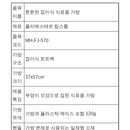
품목
튼튼한 접이식 식료품 가방
이름
재료
폴리에스테르 립스톱
품목
MH-FJ-570
코드
가방
접이식 토트백
구조
가방
37x57cm
크기
제품
부엉이 모양으로 접힌 식료품 가방
특징
가방
가방과 플라스틱 케이스 포함 120g
무게
핸들
가방 본체로 사용되는 일체형 소재