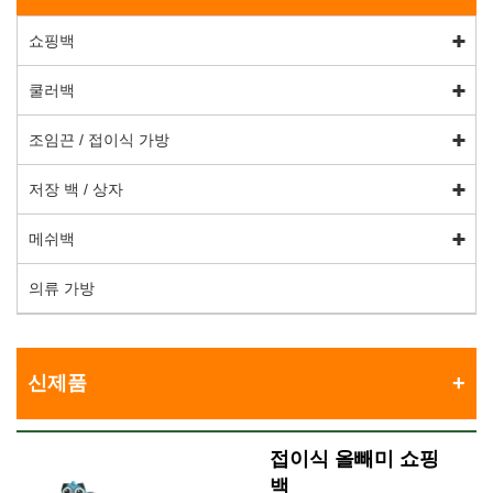
쇼핑백
쿨러백
조임끈 / 접이식 가방
저장 백 / 상자
메쉬백
의류 가방
신제품
접이식 올빼미 쇼핑
백