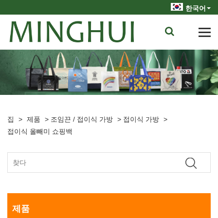
한국어
집
>
제품
>
조임끈 / 접이식 가방
>
접이식 가방
>
접이식 올빼미 쇼핑백
제품