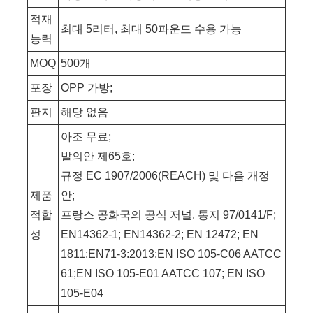
적재
최대 5리터, 최대 50파운드 수용 가능
능력
MOQ
500개
포장
OPP 가방;
판지
해당 없음
아조 무료;
발의안 제65호;
규정 EC 1907/2006(REACH) 및 다음 개정
제품
안;
적합
프랑스 공화국의 공식 저널. 통지 97/0141/F;
성
EN14362-1; EN14362-2; EN 12472; EN
1811;EN71-3:2013;EN ISO 105-C06 AATCC
61;EN ISO 105-E01 AATCC 107; EN ISO
105-E04