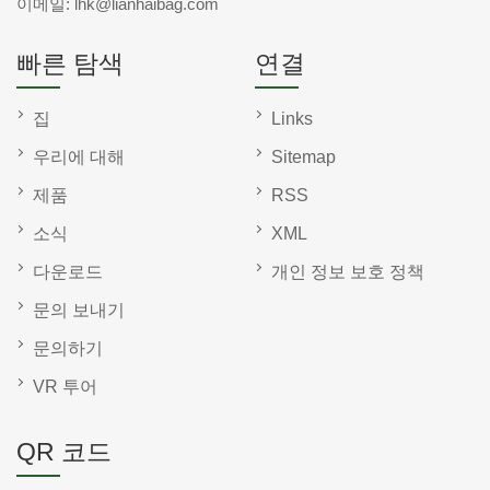
이메일:
lhk@lianhaibag.com
빠른 탐색
연결
집
Links
우리에 대해
Sitemap
제품
RSS
소식
XML
다운로드
개인 정보 보호 정책
문의 보내기
문의하기
VR 투어
QR 코드