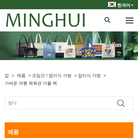
한국어
집
>
제품
>
조임끈 / 접이식 가방
>
접이식 가방
>
가벼운 여행 체육관 더플 백
제품