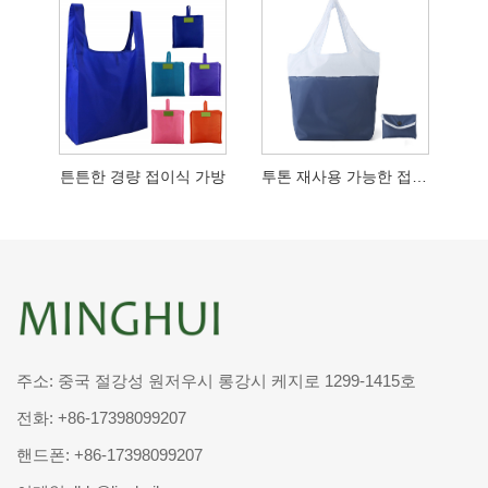
튼튼한 경량 접이식 가방
투톤 재사용 가능한 접이식 식료품 토트
주소: 중국 절강성 원저우시 롱강시 케지로 1299-1415호
전화:
+86-17398099207
핸드폰:
+86-17398099207