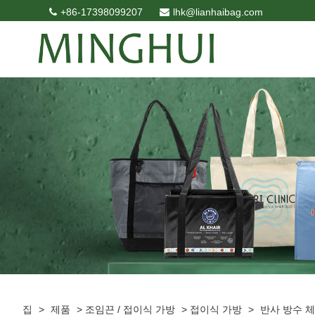
+86-17398099207
lhk@lianhaibag.com
집
>
제품
>
조임끈 / 접이식 가방
>
접이식 가방
>
반사 방수 