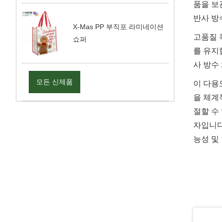
품을 보
반사 방
X-Mas PP 부직포 라미네이션
고품질 
쇼퍼
를 유지
사 방수
모든 신제품
이 다용
을 체계
절할 수
자입니다
능성 및