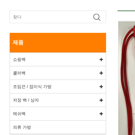
제품
쇼핑백
쿨러백
조임끈 / 접이식 가방
저장 백 / 상자
메쉬백
의류 가방