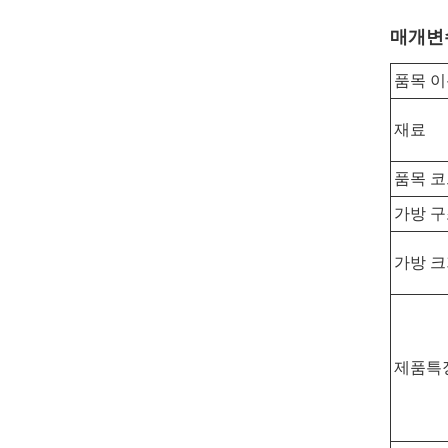
매개변
품목 
재료
품목 
가방 
가방 
제품특