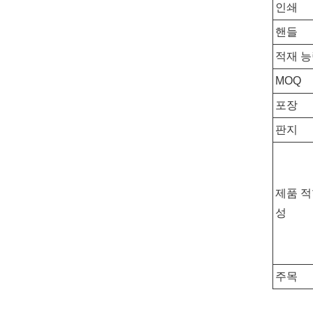
인쇄
핸들
적재 
MOQ
포장
판지
제품 
성
주목