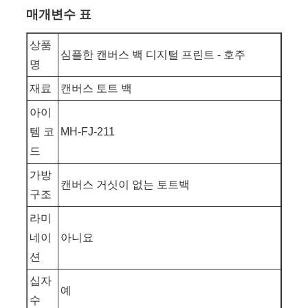
매개변수 표
상품
심플한 캔버스 백 디지털 프린트 - 호주
명
재료
캔버스 토트 백
아이
템 코
MH-FJ-211
드
가방
캔버스 거싯이 없는 토트백
구조
라미
네이
아니요
션
십자
예
수