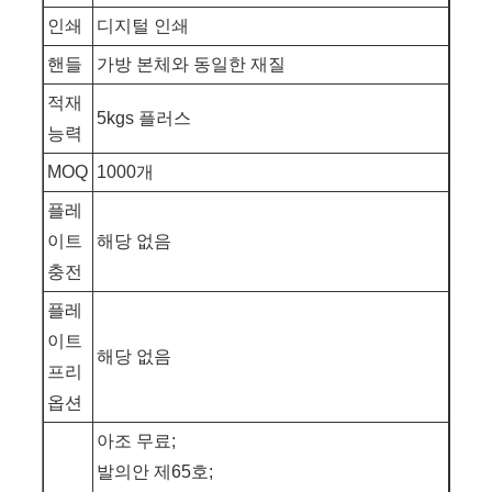
인쇄
디지털 인쇄
핸들
가방 본체와 동일한 재질
적재
5kgs 플러스
능력
MOQ
1000개
플레
이트
해당 없음
충전
플레
이트
해당 없음
프리
옵션
아조 무료;
발의안 제65호;