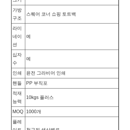
가방
스퀘어 코너 쇼핑 토트백
구조
라미
네이
예
션
십자
예
수
인쇄
윤전 그라비어 인쇄
핸들
PP 부직포
적재
10kgs 플러스
능력
MOQ
1000개
플레
이트
청구됨 색상별로