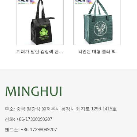
지퍼가 달린 검정색 단열 도시락 가방
각인된 대형 쿨러 백
주소: 중국 절강성 원저우시 롱강시 케지로 1299-1415호
전화:
+86-17398099207
핸드폰:
+86-17398099207