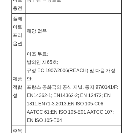
충전
플레
이트
해당 없음
프리
옵션
아조 무료;
발의안 제65호;
규정 EC 1907/2006(REACH) 및 다음 개정
제품
안;
적합
프랑스 공화국의 공식 저널. 통지 97/0141/F;
성
EN14362-1; EN14362-2; EN 12472; EN
1811;EN71-3:2013;EN ISO 105-C06
AATCC 61;EN ISO 105-E01 AATCC 107;
EN ISO 105-E04
주목