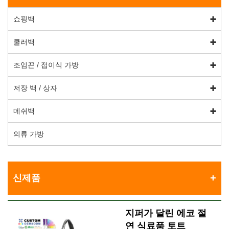
쇼핑백
쿨러백
조임끈 / 접이식 가방
저장 백 / 상자
메쉬백
의류 가방
신제품
지퍼가 달린 에코 절
연 식료품 토트