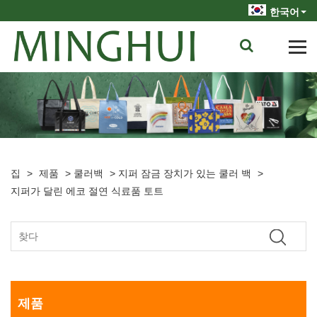
한국어
집
>
제품
>
쿨러백
>
지퍼 잠금 장치가 있는 쿨러 백
>
지퍼가 달린 에코 절연 식료품 토트
제품