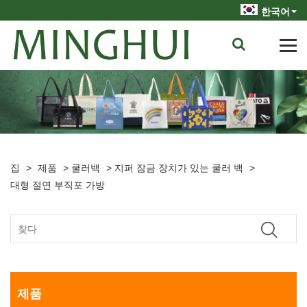
한국어
집
>
제품
>
쿨러백
>
지퍼 잠금 장치가 있는 쿨러 백
>
대형 절연 부직포 가방
제품