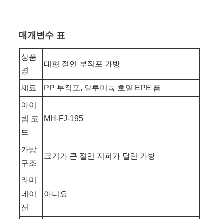
매개변수 표
상품
대형 절연 부직포 가방
명
재료
PP 부직포, 알루미늄 호일 EPE 폼
아이
템 코
MH-FJ-195
드
가방
크기가 큰 절연 지퍼가 달린 가방
구조
라미
네이
아니요
션