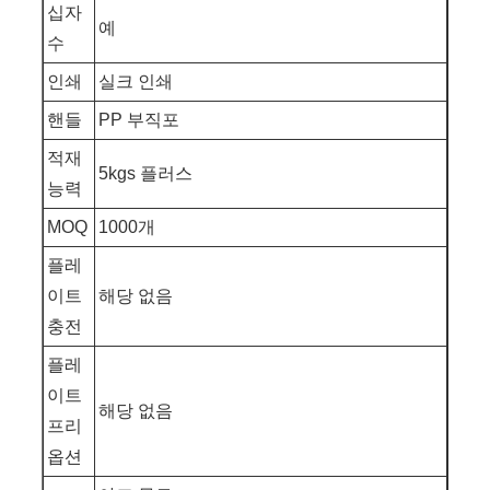
십자
예
수
인쇄
실크 인쇄
핸들
PP 부직포
적재
5kgs 플러스
능력
MOQ
1000개
플레
이트
해당 없음
충전
플레
이트
해당 없음
프리
옵션