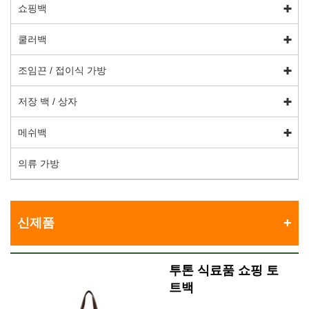
쇼핑백
쿨러백
조임끈 / 접이식 가방
저장 백 / 상자
메쉬백
의류 가방
신제품
투톤 식료품 쇼핑 토
트백