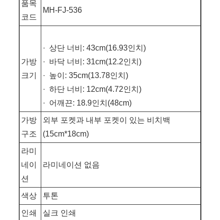
품목
MH-FJ-536
코드
· 상단 너비: 43cm(16.93인치)
가방
· 바닥 너비: 31cm(12.2인치)
크기
· 높이: 35cm(13.78인치)
· 하단 너비: 12cm(4.72인치)
· 어깨끈: 18.9인치(48cm)
가방
외부 포켓과 내부 포켓이 있는 비치백
구조
(15cm*18cm)
라미
네이
라미네이션 없음
션
색상
투톤
인쇄
실크 인쇄