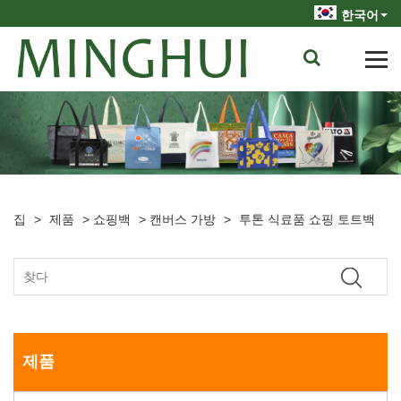
한국어
집
>
제품
>
쇼핑백
>
캔버스 가방
>
투톤 식료품 쇼핑 토트백
제품