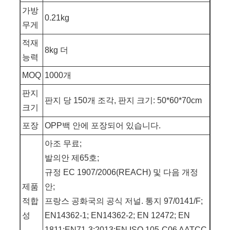
가방
0.21kg
무게
적재
8kg 더
능력
MOQ
1000개
판지
판지 당 150개 조각, 판지 크기: 50*60*70cm
크기
포장
OPP백 안에 포장되어 있습니다.
아조 무료;
발의안 제65호;
규정 EC 1907/2006(REACH) 및 다음 개정
제품
안;
적합
프랑스 공화국의 공식 저널. 통지 97/0141/F;
성
EN14362-1; EN14362-2; EN 12472; EN
1811;EN71-3:2013;EN ISO 105-C06 AATCC