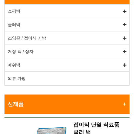
쇼핑백
쿨러백
조임끈 / 접이식 가방
저장 백 / 상자
메쉬백
의류 가방
신제품
접이식 단열 식료품
쿨러 백